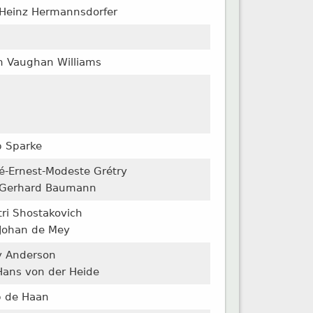
: Heinz Hermannsdorfer
h Vaughan Williams
ip Sparke
é-Ernest-Modeste Grétry
: Gerhard Baumann
tri Shostakovich
: Johan de Mey
y Anderson
:Hans von der Heide
b de Haan