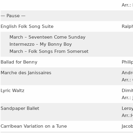
Arr.
— Pause —
English Folk Song Suite
Ralp
March – Seventeen Come Sunday
Intermezzo – My Bonny Boy
March – Folk Songs From Somerset
Ballad for Benny
Phil
Marche des Janissaires
Andr
Arr.
Lyric Waltz
Dimi
Arr.
Sandpaper Ballet
Lero
Arr.
Carribean Variation on a Tune
Jaco