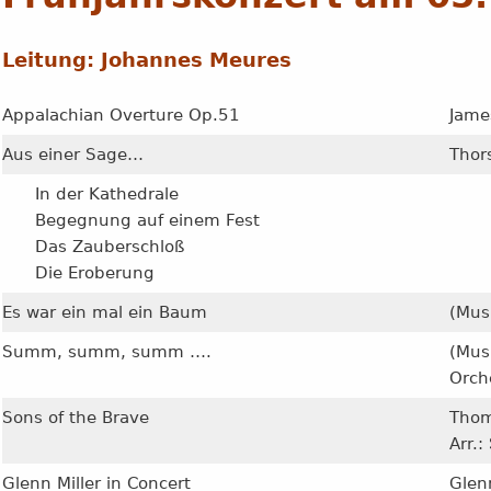
Leitung:
Johannes Meures
Appalachian Overture Op.51
Jame
Aus einer Sage…
Thor
In der Kathedrale
Begegnung auf einem Fest
Das Zauberschloß
Die Eroberung
Es war ein mal ein Baum
(Mus
Summ, summ, summ ….
(Mus
Orch
Sons of the Brave
Thom
Arr.:
Glenn Miller in Concert
Glenn