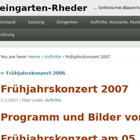
eingarten-Rheder
… Sinfonisches Blasorch
orstand
Satzung
Dirigenten
Auftritte, Konzerte, Fest
klärung
You are here:
Home
›
Auftritte
› Frühjahrskonzert 2007
← Frühjahrskonzert 2006
Frühjahrskonzert 2007
5.5.2007 | Filed under:
Auftritte
Programm und Bilder v
Frühjahrskonzert am 05.