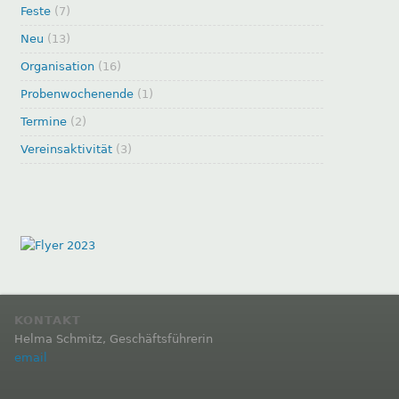
Feste
(7)
Neu
(13)
Organisation
(16)
Probenwochenende
(1)
Termine
(2)
Vereinsaktivität
(3)
KONTAKT
Helma Schmitz, Geschäftsführerin
email