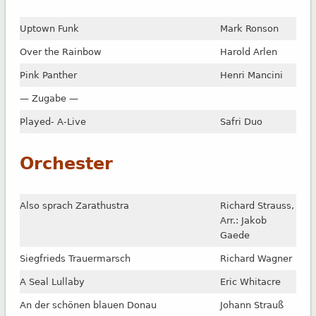
Uptown Funk
Mark Ronson
Over the Rainbow
Harold Arlen
Pink Panther
Henri Mancini
— Zugabe —
Played- A-Live
Safri Duo
Orchester
Also sprach Zarathustra
Richard Strauss,
Arr.: Jakob
Gaede
Siegfrieds Trauermarsch
Richard Wagner
A Seal Lullaby
Eric Whitacre
An der schönen blauen Donau
Johann Strauß