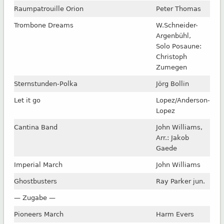
Raumpatrouille Orion
Peter Thomas
Trombone Dreams
W.Schneider-
Argenbühl,
Solo Posaune:
Christoph
Zumegen
Sternstunden-Polka
Jörg Bollin
Let it go
Lopez/Anderson-
Lopez
Cantina Band
John Williams,
Arr.: Jakob
Gaede
Imperial March
John Williams
Ghostbusters
Ray Parker jun.
— Zugabe —
Pioneers March
Harm Evers