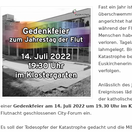
Fast ein Jahr i
überschwemmt 
angerichtet ha
während der Fl
Menschen habe
verloren. Tage
lahmgelegt. Bis
Katastrophe be
Euskircheneri
verfolgen.
Anlässlich des
Ereignisses lä
der katholisch
einer
Gedenkfeier am 14. Juli 2022 um 19.30 Uhr im K
Flutnacht geschlossenen City-Forum ein.
Es soll der Todesopfer der Katastrophe gedacht und die M